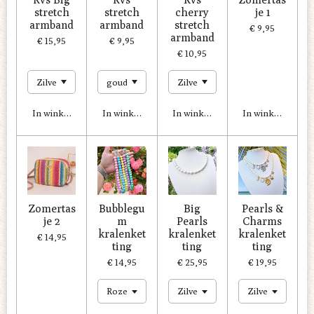
stretch
stretch
cherry
je 1
armband
armband
stretch
€ 9,95
armband
€ 15,95
€ 9,95
€ 10,95
In winkelwagen
In winkelwagen
In winkelwagen
In winkelwagen
Zomertas
Bubblegu
Big
Pearls &
je 2
m
Pearls
Charms
kralenket
kralenket
kralenket
€ 14,95
ting
ting
ting
€ 14,95
€ 25,95
€ 19,95