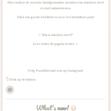
Hier vindt je de mooiste handgemaakte sieraden van stainless steel
en met natuurstenen.
Alles van goede kwaliteit en voor een betaalbare prijs!
☆ Wat is stainless steel?
Lees onder de pagina verder ☆
Volg PrachtSieraad ook op Instagram!
👇 Druk op de button.
I
n
s
t
What's
new!
😃
a
g