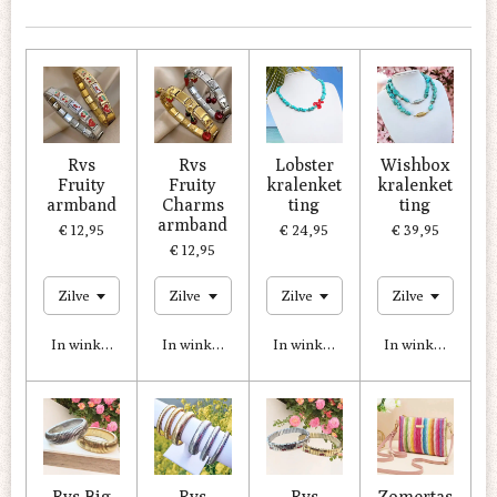
r
a
m
Rvs
Rvs
Lobster
Wishbox
Fruity
Fruity
kralenket
kralenket
armband
Charms
ting
ting
armband
€ 12,95
€ 24,95
€ 39,95
€ 12,95
In winkelwagen
In winkelwagen
In winkelwagen
In winkelwagen
Rvs Big
Rvs
Rvs
Zomertas