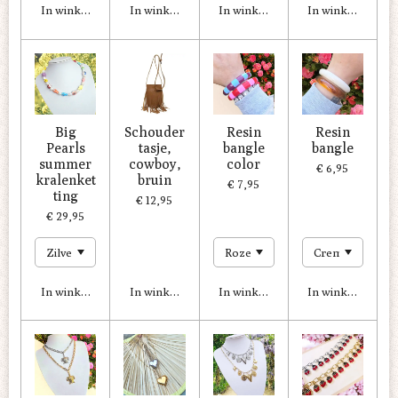
In winkelwagen
In winkelwagen
In winkelwagen
In winkelwagen
Big
Schouder
Resin
Resin
Pearls
tasje,
bangle
bangle
summer
cowboy,
color
€ 6,95
kralenket
bruin
€ 7,95
ting
€ 12,95
€ 29,95
In winkelwagen
In winkelwagen
In winkelwagen
In winkelwagen