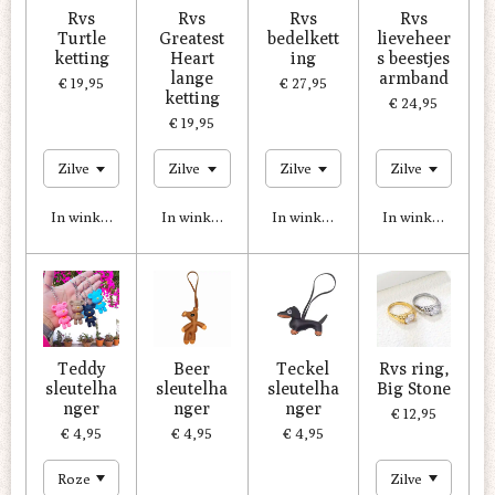
Rvs
Rvs
Rvs
Rvs
Turtle
Greatest
bedelkett
lieveheer
ketting
Heart
ing
s beestjes
lange
armband
€ 19,95
€ 27,95
ketting
€ 24,95
€ 19,95
In winkelwagen
In winkelwagen
In winkelwagen
In winkelwagen
Teddy
Beer
Teckel
Rvs ring,
sleutelha
sleutelha
sleutelha
Big Stone
nger
nger
nger
€ 12,95
€ 4,95
€ 4,95
€ 4,95