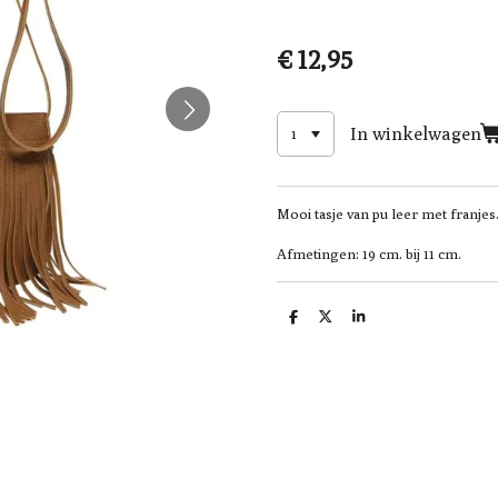
€ 12,95
In winkelwagen
Mooi tasje van pu leer met franjes
Afmetingen: 19 cm. bij 11 cm.
D
D
S
e
e
h
l
e
a
e
l
r
n
e