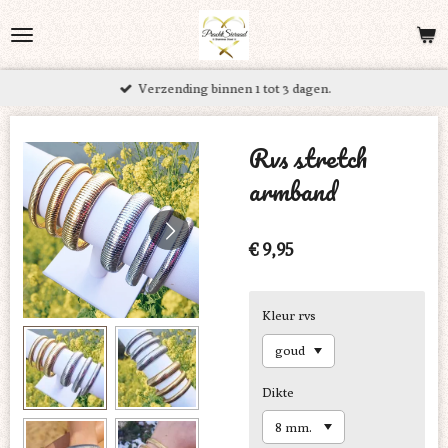
Ga
direct
naar
Verzending binnen 1 tot 3 dagen.
de
hoofdinhoud
Rvs stretch
armband
€ 9,95
Kleur rvs
Dikte