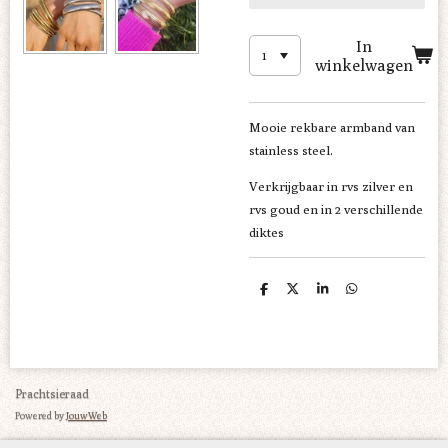
In
winkelwagen
Mooie rekbare armband van
stainless steel.
Verkrijgbaar in rvs zilver en
rvs goud en in 2 verschillende
diktes
D
D
S
D
e
e
h
e
l
e
a
l
e
l
r
e
n
e
n
Prachtsieraad
Powered by
JouwWeb