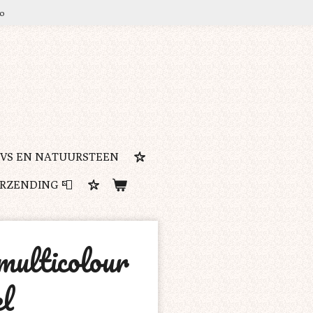
ro
RVS EN NATUURSTEEN
ERZENDING 📮
multicolour
el