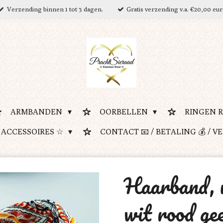
Verzending binnen 1 tot 3 dagen.
Gratis verzending v.a. €20,00 eu
ARMBANDEN
OORBELLEN
RINGEN 
 ACCESSOIRES ☆
CONTACT 📧 / BETALING 💰 / V
Haarband, 
wit rood ge