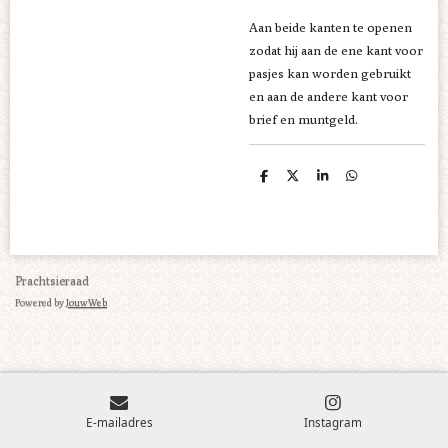
Aan beide kanten te openen
zodat hij aan de ene kant voor
pasjes kan worden gebruikt
en aan de andere kant voor
brief en muntgeld.
D
D
S
D
e
e
h
e
l
e
a
l
e
l
r
e
n
e
n
Prachtsieraad
Powered by
JouwWeb
E-mailadres
Instagram