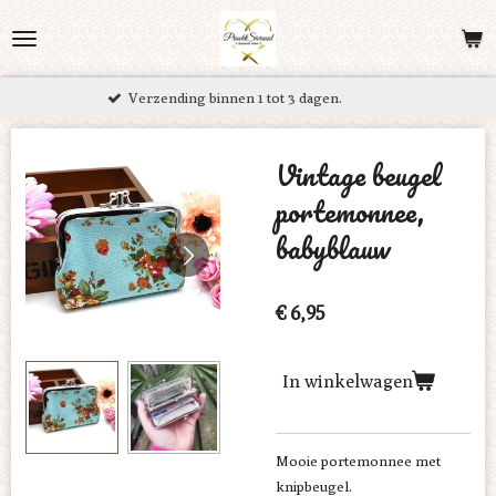
Ga
direct
naar
ending binnen 1 tot 3 dagen.
Grati
de
hoofdinhoud
Vintage beugel
portemonnee,
babyblauw
€ 6,95
In winkelwagen
Mooie portemonnee met
knipbeugel.