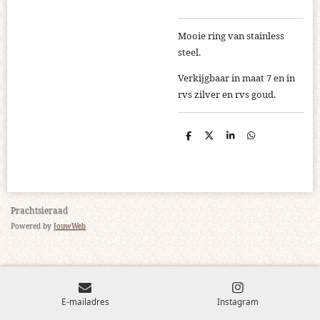
Mooie ring van stainless
steel.
Verkijgbaar in maat 7 en in
rvs zilver en rvs goud.
D
D
S
D
e
e
h
e
l
e
a
l
e
l
r
e
n
e
n
Prachtsieraad
Powered by
JouwWeb
E-mailadres
Instagram