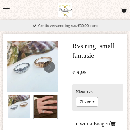
Ga
direct
naar
Gratis verzending v.a. €20,00 euro
de
hoofdinhoud
Rvs ring, small
fantasie
€ 9,95
Kleur rvs
In winkelwagen