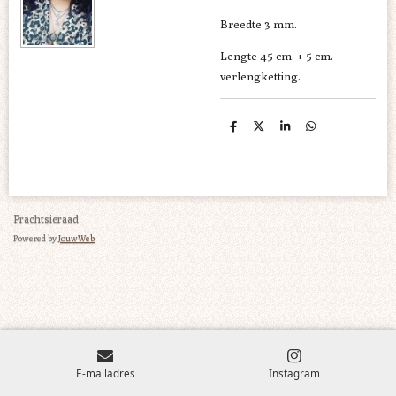
Breedte 3 mm.
Lengte 45 cm. + 5 cm.
verlengketting.
D
D
S
D
e
e
h
e
l
e
a
l
e
l
r
e
n
e
n
Prachtsieraad
Powered by
JouwWeb
E-mailadres
Instagram