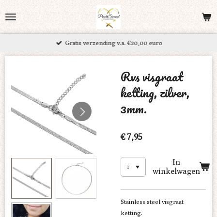
Ga
direct
naar
Gratis verzending v.a. €20,00 euro
de
hoofdinhoud
Rvs visgraat
ketting, zilver,
3mm.
€ 7,95
In
winkelwagen
Stainless steel visgraat
ketting.