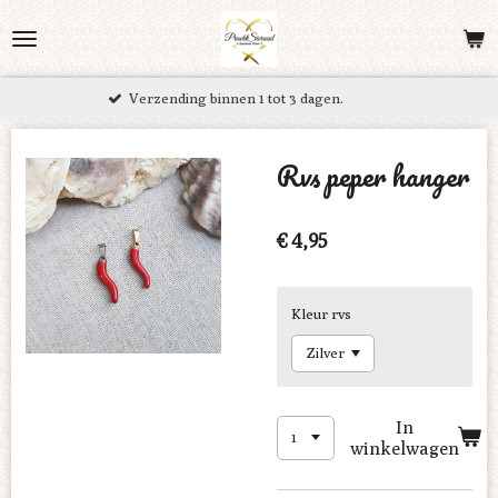
Ga
direct
naar
ending binnen 1 tot 3 dagen.
Grati
de
hoofdinhoud
Rvs peper hanger
€ 4,95
Kleur rvs
In
winkelwagen