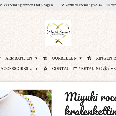
Verzending binnen 1 tot 3 dagen.
Gratis verzending v.a. €20,00 eu
ARMBANDEN
OORBELLEN
RINGEN 
 ACCESSOIRES ☆
CONTACT 📧 / BETALING 💰 / V
Miyuki roca
kralenkettin