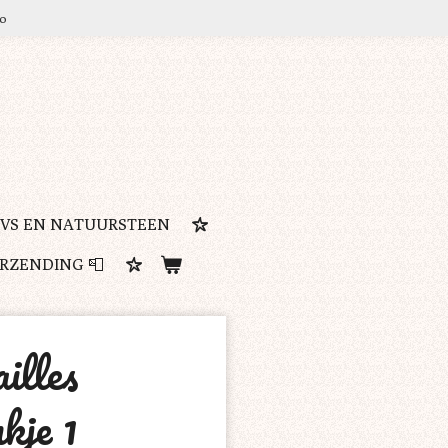
ro
RVS EN NATUURSTEEN
ERZENDING 📮
illes
kje 1