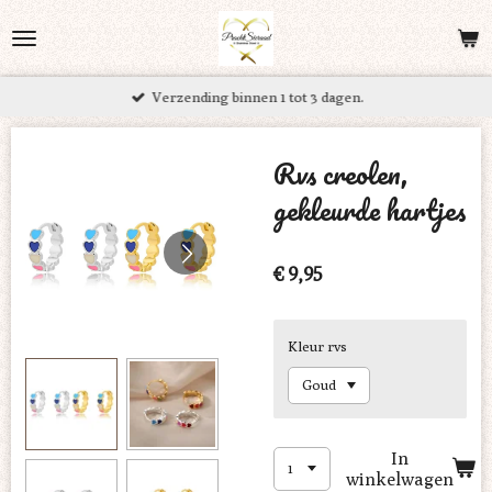
Ga
direct
naar
Verzending binnen 1 tot 3 dagen.
de
hoofdinhoud
Rvs creolen,
gekleurde hartjes
€ 9,95
Kleur rvs
In
winkelwagen