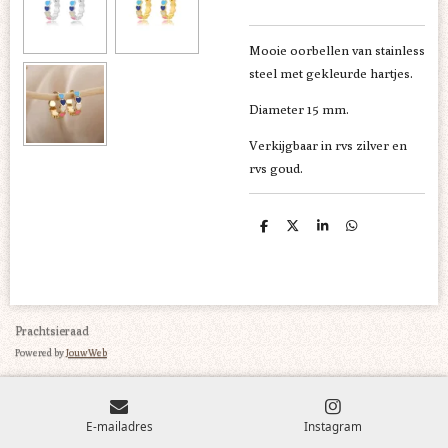
Mooie oorbellen van stainless
steel met gekleurde hartjes.
Diameter 15 mm.
Verkijgbaar in rvs zilver en
rvs goud.
D
D
S
D
e
e
h
e
l
e
a
l
e
l
r
e
n
e
n
Prachtsieraad
Powered by
JouwWeb
E-mailadres
Instagram