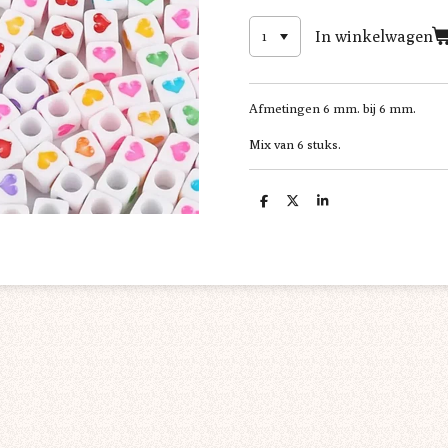
In winkelwagen
Afmetingen 6 mm. bij 6 mm.
Mix van 6 stuks.
D
D
S
e
e
h
l
e
a
e
l
r
n
e