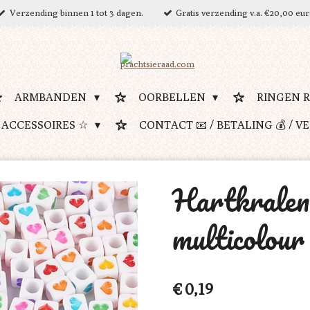
Verzending binnen 1 tot 3 dagen.
Gratis verzending v.a. €20,00 eu
ARMBANDEN
OORBELLEN
RINGEN 
 ACCESSOIRES ☆
CONTACT 📧 / BETALING 💰 / V
Hartkralen 
multicolour
€ 0,19