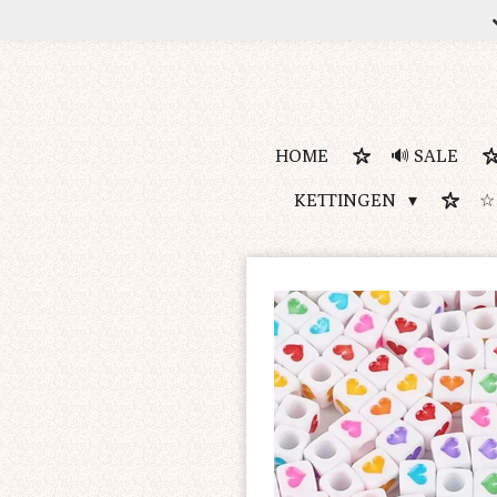
Ga
direct
naar
de
hoofdinhoud
HOME
🔊 SALE
KETTINGEN
☆