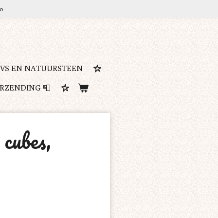
ro
RVS EN NATUURSTEEN
ERZENDING 📮
cubes,