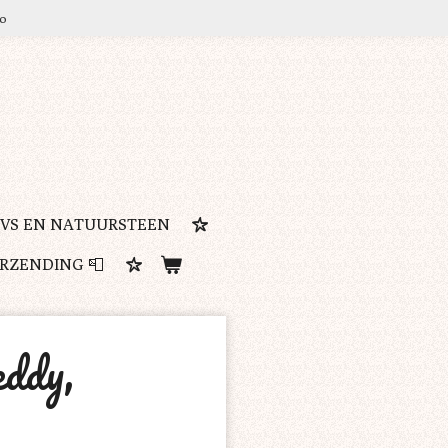
ro
RVS EN NATUURSTEEN
ERZENDING 📮
eddy,