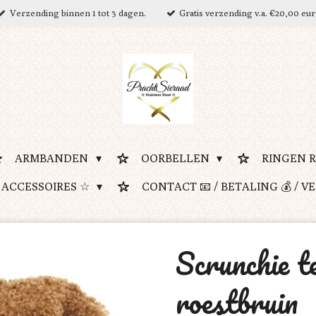
Verzending binnen 1 tot 3 dagen.
Gratis verzending v.a. €20,00 eu
ARMBANDEN
OORBELLEN
RINGEN 
 ACCESSOIRES ☆
CONTACT 📧 / BETALING 💰 / V
Scrunchie t
roestbruin