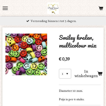
Ga
direct
naar
Verzending binnen 1 tot 3 dagen.
de
hoofdinhoud
Smiley kralen,
multicolour mix
€ 0,39
In
winkelwagen
Diameter 10 mm.
Prijs is per 6 stuks.