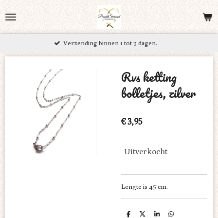
Ga
direct
naar
Verzending binnen 1 tot 3 dagen.
de
hoofdinhoud
Rvs ketting
bolletjes, zilver
€ 3,95
Uitverkocht
Lengte is 45 cm.
D
D
S
D