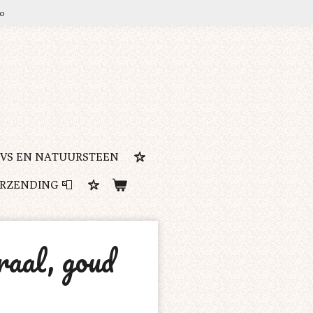
ro
RVS EN NATUURSTEEN
ERZENDING 📮
raal, goud