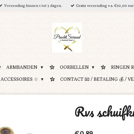
Verzending binnen 1 tot 3 dagen.
Gratis verzending v.a. €20,00 eu
ARMBANDEN
OORBELLEN
RINGEN 
 ACCESSOIRES ☆
CONTACT 📧 / BETALING 💰 / V
Rvs schuifk
€ 0,89