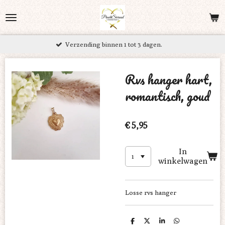
Ga
direct
naar
Verzending binnen 1 tot 3 dagen.
de
hoofdinhoud
Rvs hanger hart,
romantisch, goud
€ 5,95
In
winkelwagen
Losse rvs hanger
D
D
S
D