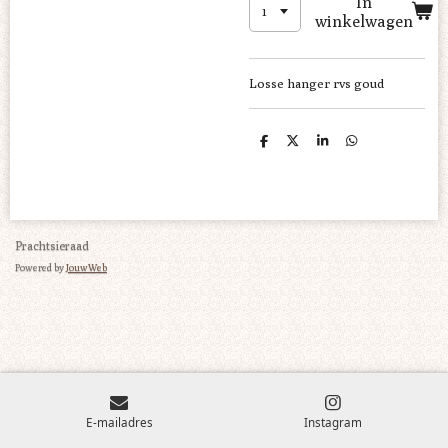
In
winkelwagen
Losse hanger rvs goud
D
D
S
D
e
e
h
e
l
e
a
l
e
l
r
e
n
e
n
Prachtsieraad
Powered by
JouwWeb
E-mailadres
Instagram