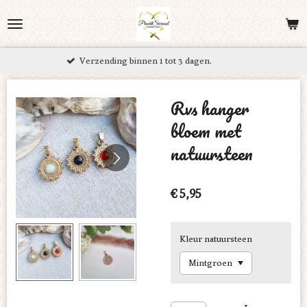
Ga
direct
naar
ending binnen 1 tot 3 dagen.
Grati
de
hoofdinhoud
Rvs hanger
bloem met
natuursteen
€ 5,95
Kleur natuursteen