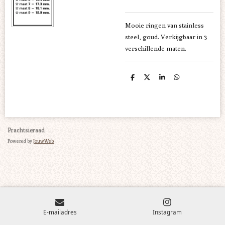
Mooie ringen van stainless
steel, goud. Verkijgbaar in 3
verschillende maten.
D
D
S
D
e
e
h
e
l
e
a
l
e
l
r
e
n
e
n
Prachtsieraad
Powered by
JouwWeb
E-mailadres
Instagram