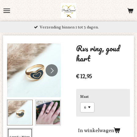
Ga
direct
naar
Verzending binnen 1 tot 3 dagen.
de
hoofdinhoud
Rvs ring, goud
hart
€ 12,95
Maat
In winkelwagen