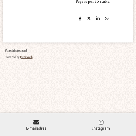
Prijs is per 10 stuks.
D
D
S
D
e
e
h
e
l
e
a
l
e
l
r
e
n
e
n
Prachtsieraad
Powered by
JouwWeb
E-mailadres
Instagram