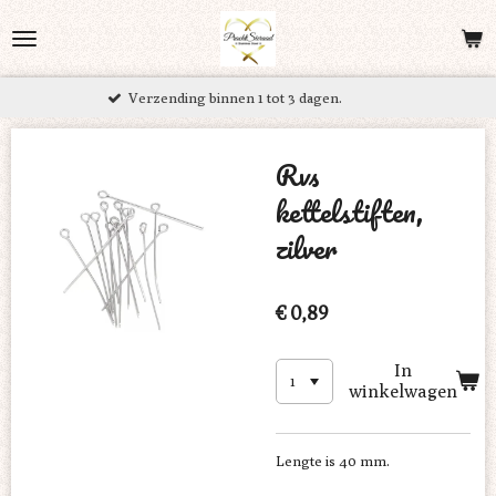
Ga
direct
naar
Verzending binnen 1 tot 3 dagen.
de
hoofdinhoud
Rvs
kettelstiften,
zilver
€ 0,89
In
winkelwagen
Lengte is 40 mm.