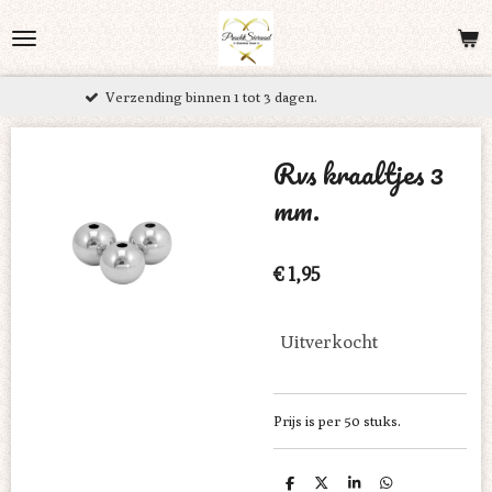
Ga
direct
naar
ending binnen 1 tot 3 dagen.
Grati
de
hoofdinhoud
Rvs kraaltjes 3
mm.
€ 1,95
Uitverkocht
Prijs is per 50 stuks.
D
D
S
D