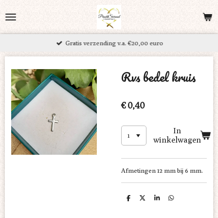
Ga
direct
naar
Gratis verzending v.a. €20,00 euro
de
hoofdinhoud
Rvs bedel kruis
€ 0,40
In
winkelwagen
Afmetingen 12 mm bij 6 mm.
D
D
S
D
e
e
h
e
l
e
a
l