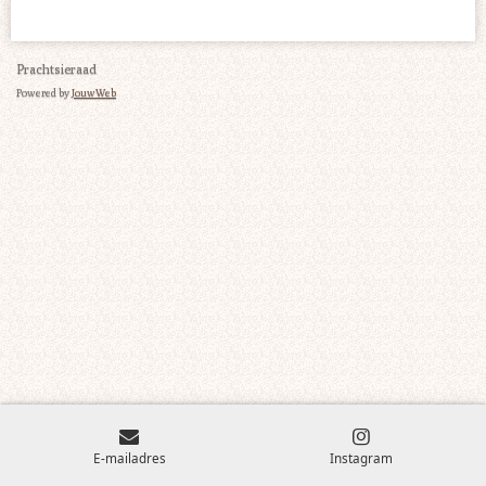
e
l
r
e
n
e
n
Prachtsieraad
Powered by
JouwWeb
E-mailadres
Instagram