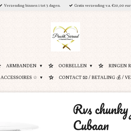
Verzending binnen 1 tot 3 dagen.
Gratis verzending v.a. €20,00 eu
ARMBANDEN
OORBELLEN
RINGEN 
 ACCESSOIRES ☆
CONTACT 📧 / BETALING 💰 / V
Rvs chunky 
Cubaan