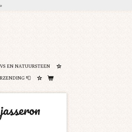
ro
RVS EN NATUURSTEEN
ERZENDING 📮
jasseron