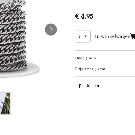
€ 4,95
In winkelwagen
Dikte 7 mm.
Prijs is per 50 cm.
D
D
S
e
e
h
l
e
a
e
l
r
n
e