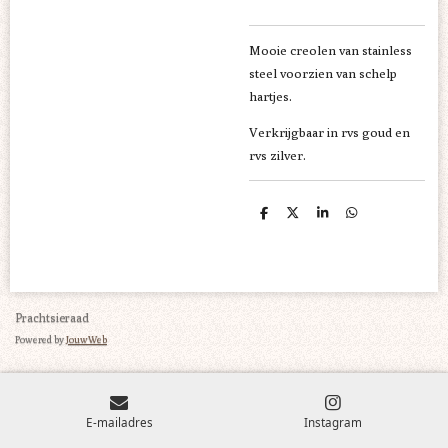
Mooie creolen van stainless
steel voorzien van schelp
hartjes.
Verkrijgbaar in rvs goud en
rvs zilver.
D
D
S
D
e
e
h
e
l
e
a
l
e
l
r
e
n
e
n
Prachtsieraad
Powered by
JouwWeb
E-mailadres
Instagram