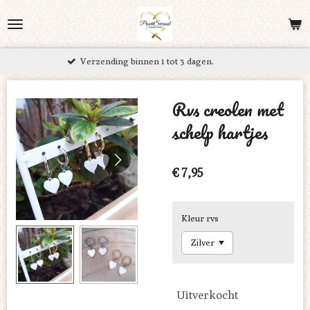
Ga
direct
naar
ending binnen 1 tot 3 dagen.
Grati
de
hoofdinhoud
Rvs creolen met
schelp hartjes
€ 7,95
Kleur rvs
Uitverkocht