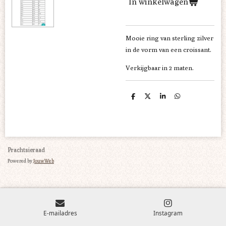
In winkelwagen
Mooie ring van sterling zilver
in de vorm van een croissant.
Verkijgbaar in 2 maten.
D
D
S
D
e
e
h
e
l
e
a
l
e
l
r
e
n
e
n
Prachtsieraad
Powered by
JouwWeb
E-mailadres
Instagram