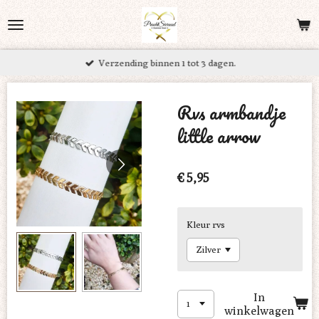
Ga
direct
naar
Verzending binnen 1 tot 3 dagen.
de
hoofdinhoud
Rvs armbandje
little arrow
€ 5,95
Kleur rvs
In
winkelwagen