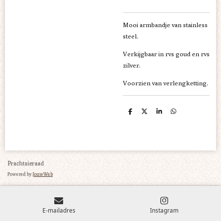
Mooi armbandje van stainless
steel.
Verkijgbaar in rvs goud en rvs
zilver.
Voorzien van verlengketting.
D
D
S
D
e
e
h
e
l
e
a
l
e
l
r
e
n
e
n
Prachtsieraad
Powered by
JouwWeb
E-mailadres
Instagram