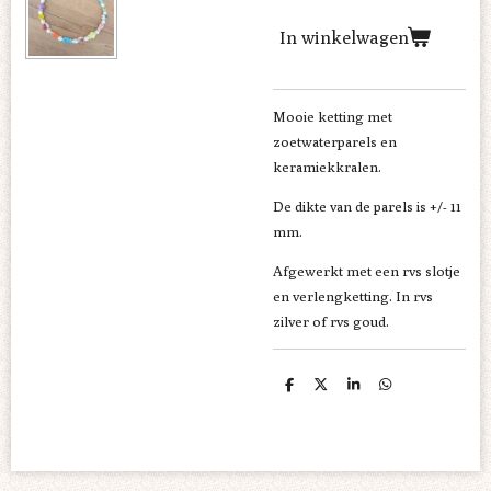
In winkelwagen
Mooie ketting met
zoetwaterparels en
keramiekkralen.
De dikte van de parels is +/- 11
mm.
Afgewerkt met een rvs slotje
en verlengketting. In rvs
zilver of rvs goud.
D
D
S
D
e
e
h
e
l
e
a
l
e
l
r
e
n
e
n