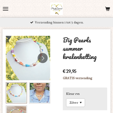
Ga
direct
naar
Verzending binnen 1 tot 3 dagen.
de
hoofdinhoud
Big Pearls
summer
kralenketting
€ 29,95
GRATIS verzending
Kleur rvs