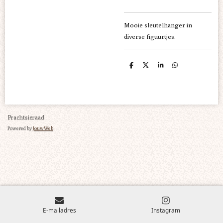
Mooie sleutelhanger in
diverse figuurtjes.
D
D
S
D
e
e
h
e
l
e
a
l
e
l
r
e
n
e
n
Prachtsieraad
Powered by
JouwWeb
E-mailadres
Instagram