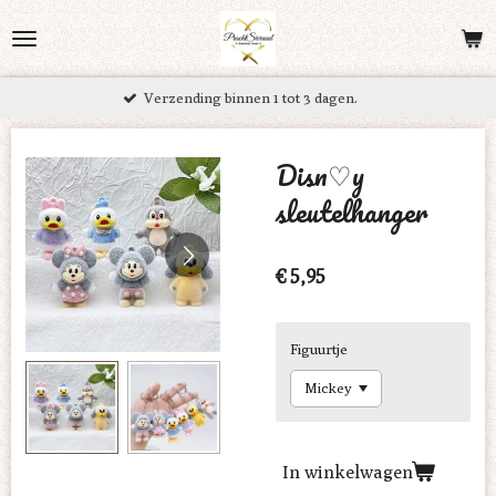
Ga
direct
naar
Verzending binnen 1 tot 3 dagen.
de
hoofdinhoud
Disn♡y
sleutelhanger
€ 5,95
Figuurtje
In winkelwagen