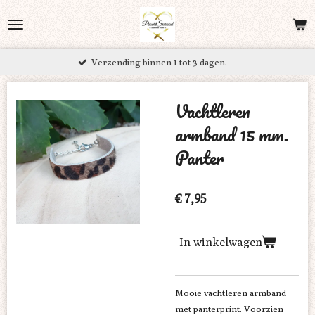
Ga
direct
naar
Verzending binnen 1 tot 3 dagen.
de
hoofdinhoud
Vachtleren
armband 15 mm.
Panter
€ 7,95
In winkelwagen
Mooie vachtleren armband
met panterprint. Voorzien