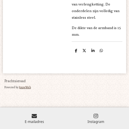
van verlengketting. De
onderdelen zijn volledig van
stainless steel.
De dikte van de armband is 15
mm.
D
D
S
D
e
e
h
e
l
e
a
l
e
l
r
e
n
e
n
Prachtsieraad
Powered by
JouwWeb
E-mailadres
Instagram