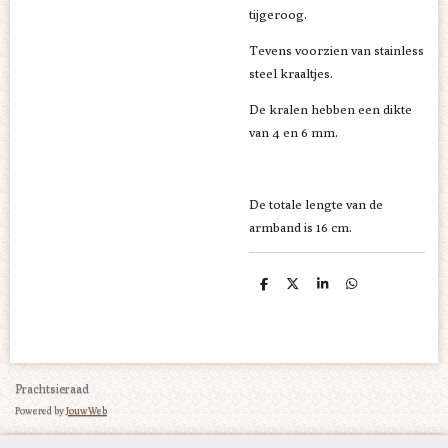
tijgeroog.
Tevens voorzien van stainless
steel kraaltjes.
De kralen hebben een dikte
van 4 en 6 mm.
De totale lengte van de
armband is 16 cm.
D
D
S
D
e
e
h
e
l
e
a
l
e
l
r
e
n
e
n
Prachtsieraad
Powered by
JouwWeb