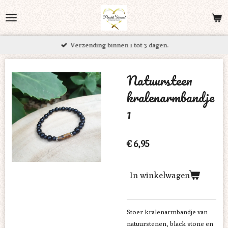
Ga
direct
naar
Verzending binnen 1 tot 3 dagen.
de
hoofdinhoud
Natuursteen
kralenarmbandje
1
€ 6,95
In winkelwagen
Stoer kralenarmbandje van
natuurstenen, black stone en