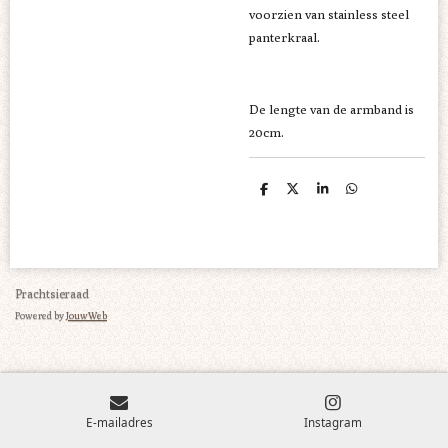
voorzien van stainless steel
panterkraal.
De lengte van de armband is
20cm.
D
D
S
D
e
e
h
e
l
e
a
l
e
l
r
e
n
e
n
Prachtsieraad
Powered by
JouwWeb
E-mailadres
Instagram