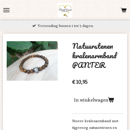
Ga
direct
naar
Verzending binnen 1 tot 3 dagen.
de
hoofdinhoud
Natuurstenen
kralenarmband
PANTER
€ 10,95
In winkelwagen
Stoere kralenarmband met
tijgeroog natuurstenen en