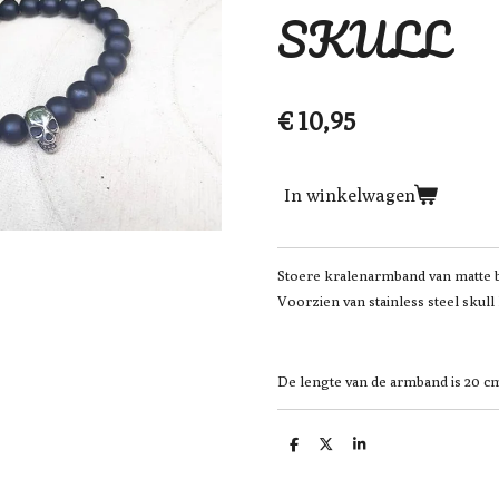
SKULL
€ 10,95
In winkelwagen
Stoere kralenarmband van matte b
Voorzien van stainless steel skull 
De lengte van de armband is 20 c
D
D
S
e
e
h
l
e
a
e
l
r