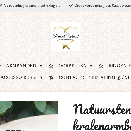
Verzending binnen 1 tot 3 dagen.
Gratis verzending v.a. €20,00 eu
ARMBANDEN
OORBELLEN
RINGEN 
 ACCESSOIRES ☆
CONTACT 📧 / BETALING 💰 / V
Natuursten
kralenarmb