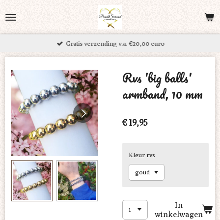
Ga
direct
naar
Gratis verzending v.a. €20,00 euro
de
hoofdinhoud
Rvs 'big balls'
armband, 10 mm
€ 19,95
Kleur rvs
In
winkelwagen