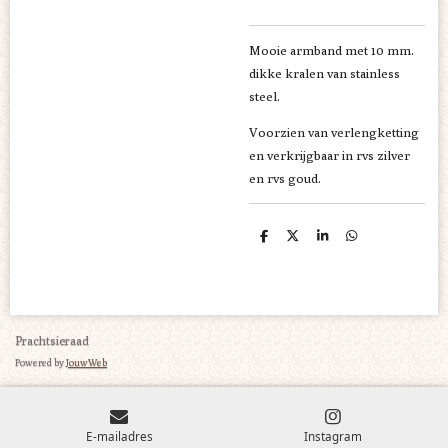
Mooie armband met 10 mm.
dikke kralen van stainless
steel.
Voorzien van verlengketting
en verkrijgbaar in rvs zilver
en rvs goud.
D
D
S
D
e
e
h
e
l
e
a
l
e
l
r
e
n
e
n
Prachtsieraad
Powered by
JouwWeb
E-mailadres
Instagram