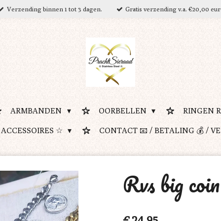
Verzending binnen 1 tot 3 dagen.
Gratis verzending v.a. €20,00 eu
ARMBANDEN
OORBELLEN
RINGEN 
 ACCESSOIRES ☆
CONTACT 📧 / BETALING 💰 / V
Rvs big coi
€ 24,95