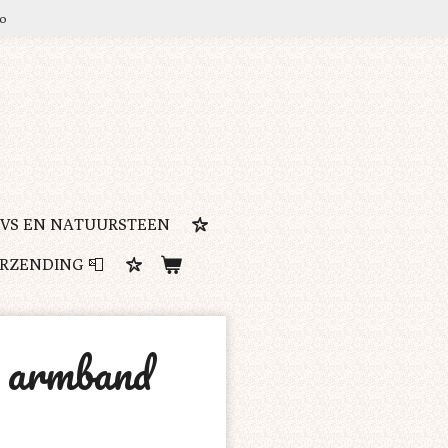
ro
RVS EN NATUURSTEEN
ERZENDING 📮
n armband