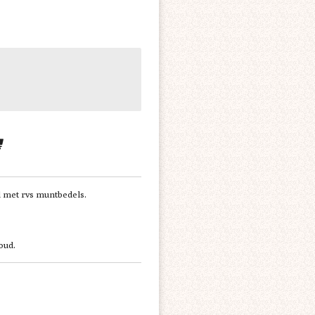
l met rvs muntbedels.
oud.