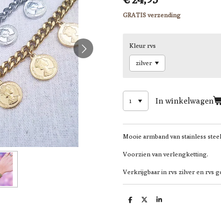
GRATIS verzending
Kleur rvs
In winkelwagen
Mooie armband van stainless stee
Voorzien van verlengketting.
Verkrijgbaar in rvs zilver en rvs g
D
D
S
e
e
h
l
e
a