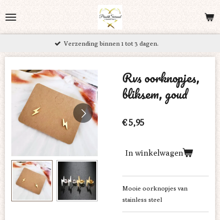
Ga
direct
naar
Verzending binnen 1 tot 3 dagen.
de
hoofdinhoud
Rvs oorknopjes,
bliksem, goud
€ 5,95
In winkelwagen
Mooie oorknopjes van
stainless steel