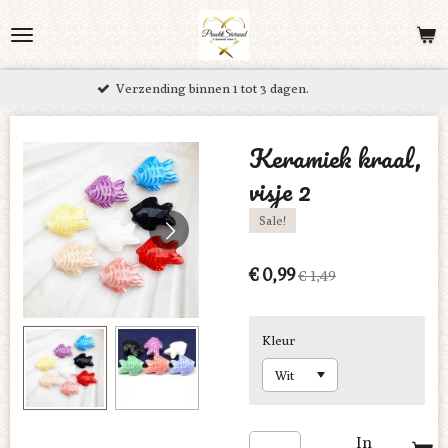
Ga
direct
naar
ending binnen 1 tot 3 dagen.
Grati
de
hoofdinhoud
Keramiek kraal,
visje 2
Sale!
€ 0,99
€ 1,49
Kleur
In