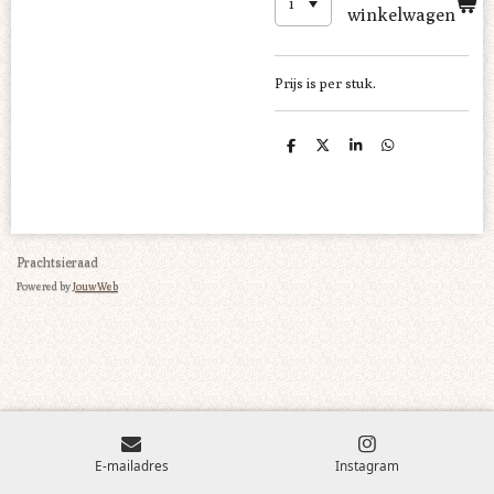
winkelwagen
Prijs is per stuk.
D
D
S
D
e
e
h
e
l
e
a
l
e
l
r
e
n
e
n
Prachtsieraad
Powered by
JouwWeb
E-mailadres
Instagram